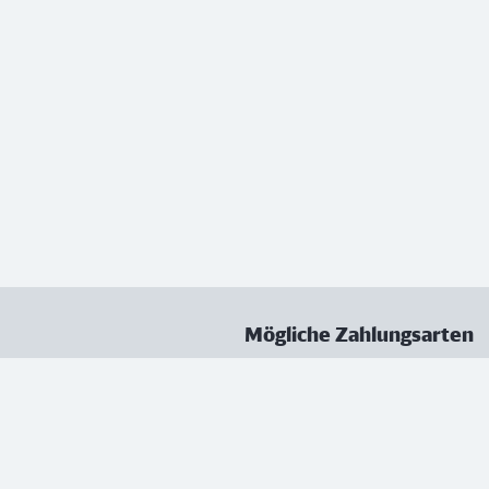
Mögliche Zahlungsarten
ungen
Datenschutz
Nutzungsbedingungen
Vertrag kündigen