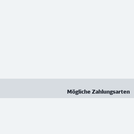
Mögliche Zahlungsarten
ungen
Datenschutz
Nutzungsbedingungen
Vertrag kündigen