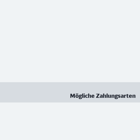
Mögliche Zahlungsarten
ungen
Datenschutz
Nutzungsbedingungen
Vertrag kündigen