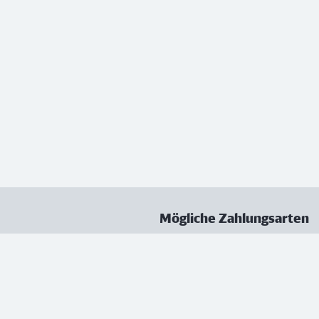
Mögliche Zahlungsarten
ungen
Datenschutz
Nutzungsbedingungen
Vertrag kündigen