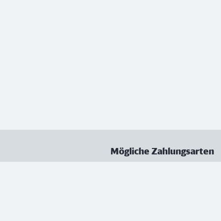
Mögliche Zahlungsarten
ungen
Datenschutz
Nutzungsbedingungen
Vertrag kündigen