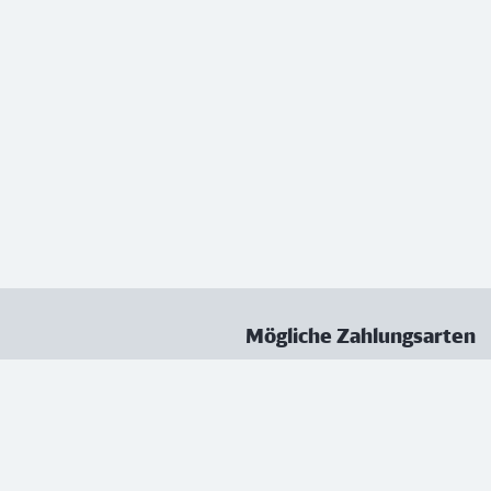
Mögliche Zahlungsarten
ungen
Datenschutz
Nutzungsbedingungen
Vertrag kündigen