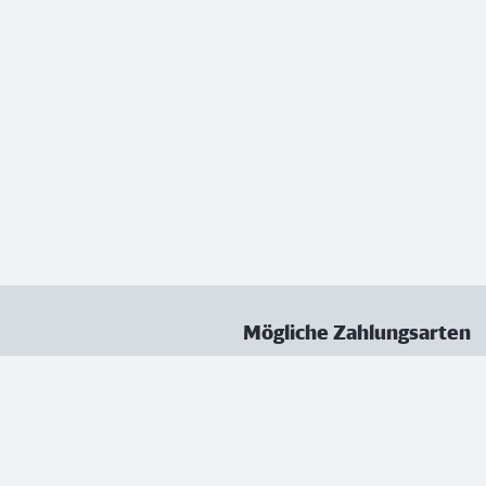
Mögliche Zahlungsarten
ungen
Datenschutz
Nutzungsbedingungen
Vertrag kündigen