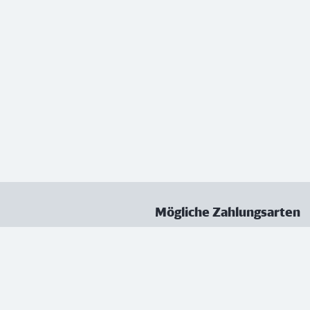
Mögliche Zahlungsarten
ungen
Datenschutz
Nutzungsbedingungen
Vertrag kündigen