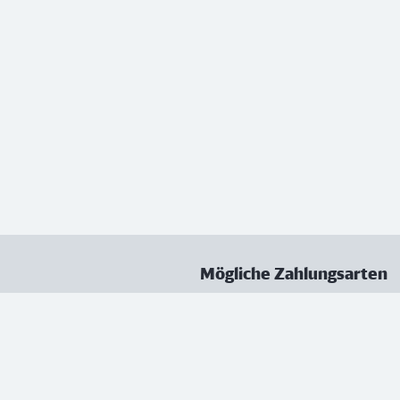
Mögliche Zahlungsarten
ungen
Datenschutz
Nutzungsbedingungen
Vertrag kündigen