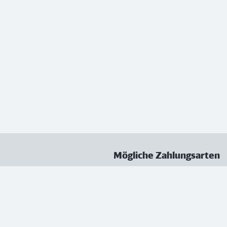
Mögliche Zahlungsarten
ungen
Datenschutz
Nutzungsbedingungen
Vertrag kündigen