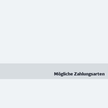
Mögliche Zahlungsarten
ungen
Datenschutz
Nutzungsbedingungen
Vertrag kündigen