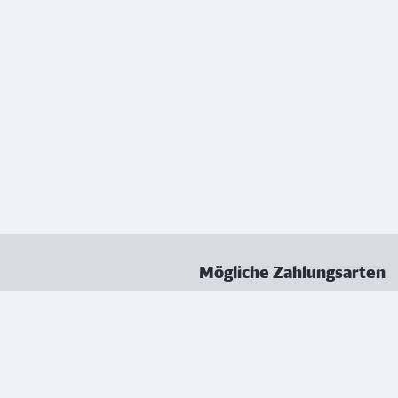
Mögliche Zahlungsarten
ungen
Datenschutz
Nutzungsbedingungen
Vertrag kündigen