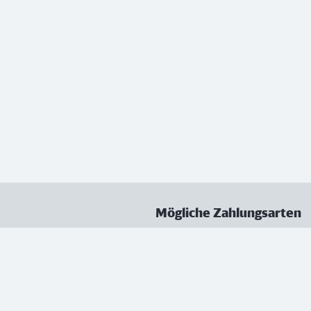
Mögliche Zahlungsarten
ungen
Datenschutz
Nutzungsbedingungen
Vertrag kündigen