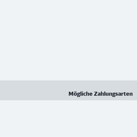
Mögliche Zahlungsarten
ungen
Datenschutz
Nutzungsbedingungen
Vertrag kündigen