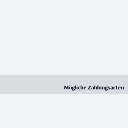
Mögliche Zahlungsarten
ungen
Datenschutz
Nutzungsbedingungen
Vertrag kündigen