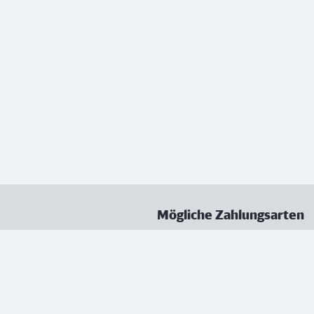
Mögliche Zahlungsarten
ungen
Datenschutz
Nutzungsbedingungen
Vertrag kündigen