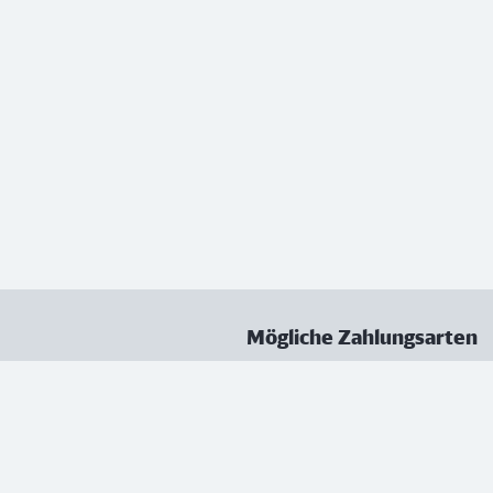
Mögliche Zahlungsarten
ungen
Datenschutz
Nutzungsbedingungen
Vertrag kündigen