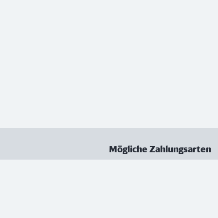
Mögliche Zahlungsarten
ungen
Datenschutz
Nutzungsbedingungen
Vertrag kündigen