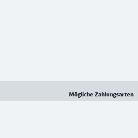
Mögliche Zahlungsarten
ungen
Datenschutz
Nutzungsbedingungen
Vertrag kündigen