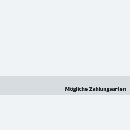
Mögliche Zahlungsarten
ungen
Datenschutz
Nutzungsbedingungen
Vertrag kündigen