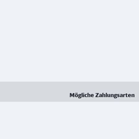
Mögliche Zahlungsarten
ungen
Datenschutz
Nutzungsbedingungen
Vertrag kündigen