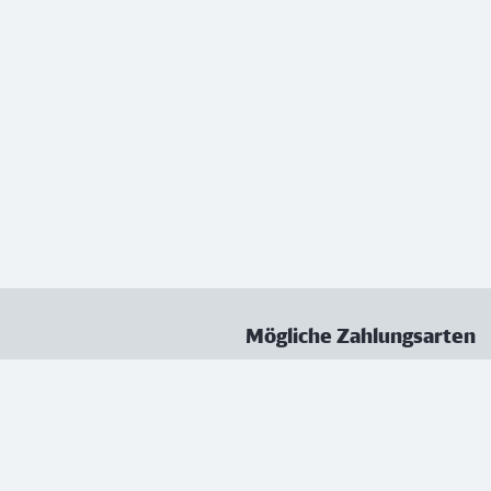
Mögliche Zahlungsarten
ungen
Datenschutz
Nutzungsbedingungen
Vertrag kündigen