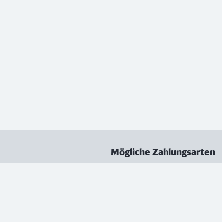
Mögliche Zahlungsarten
ungen
Datenschutz
Nutzungsbedingungen
Vertrag kündigen