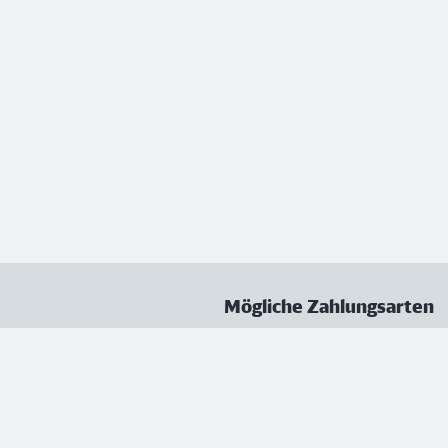
Mögliche Zahlungsarten
ungen
Datenschutz
Nutzungsbedingungen
Vertrag kündigen