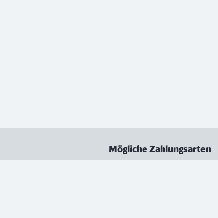
Mögliche Zahlungsarten
ungen
Datenschutz
Nutzungsbedingungen
Vertrag kündigen