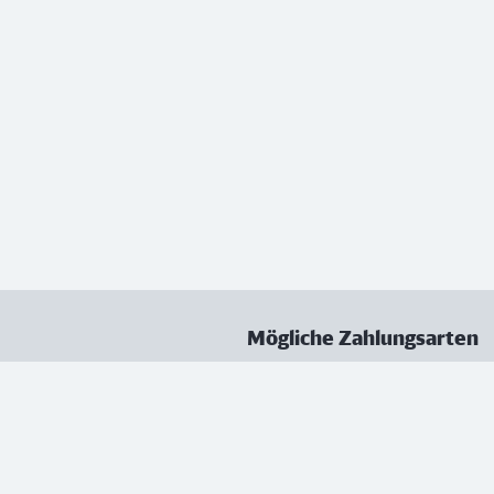
Mögliche Zahlungsarten
ungen
Datenschutz
Nutzungsbedingungen
Vertrag kündigen