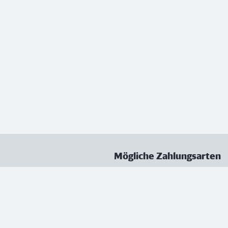
Mögliche Zahlungsarten
ungen
Datenschutz
Nutzungsbedingungen
Vertrag kündigen