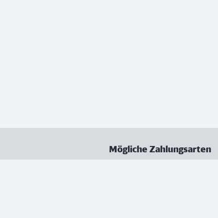
Mögliche Zahlungsarten
ungen
Datenschutz
Nutzungsbedingungen
Vertrag kündigen