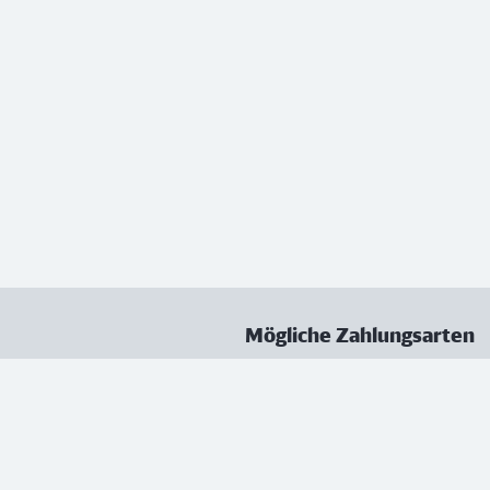
Mögliche Zahlungsarten
ungen
Datenschutz
Nutzungsbedingungen
Vertrag kündigen