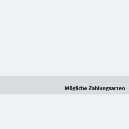
Mögliche Zahlungsarten
ungen
Datenschutz
Nutzungsbedingungen
Vertrag kündigen