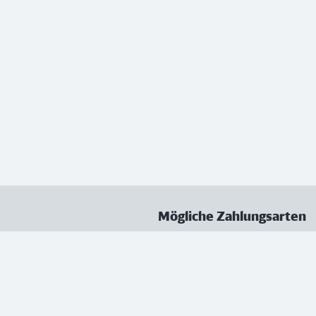
Mögliche Zahlungsarten
ungen
Datenschutz
Nutzungsbedingungen
Vertrag kündigen