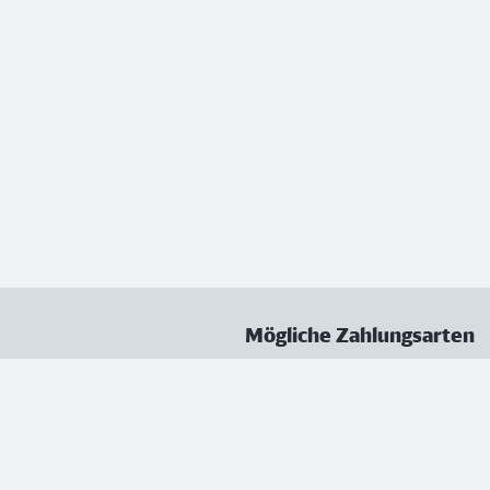
Mögliche Zahlungsarten
ungen
Datenschutz
Nutzungsbedingungen
Vertrag kündigen