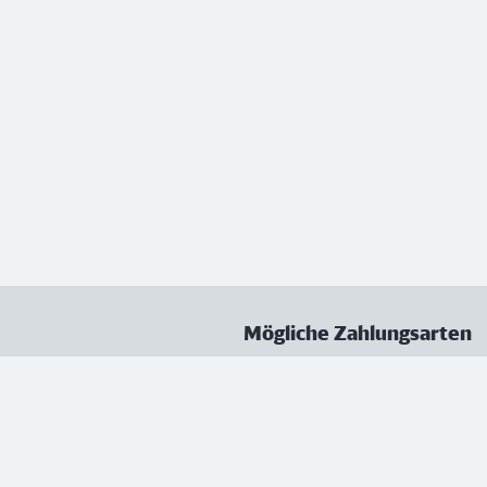
Mögliche Zahlungsarten
ungen
Datenschutz
Nutzungsbedingungen
Vertrag kündigen