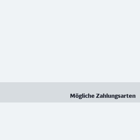
Mögliche Zahlungsarten
ungen
Datenschutz
Nutzungsbedingungen
Vertrag kündigen