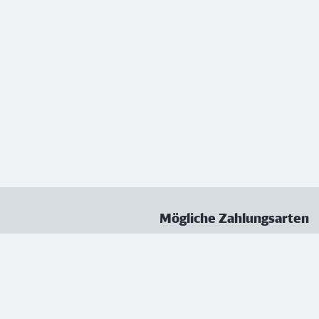
Mögliche Zahlungsarten
ungen
Datenschutz
Nutzungsbedingungen
Vertrag kündigen