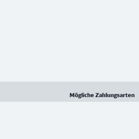
Mögliche Zahlungsarten
ungen
Datenschutz
Nutzungsbedingungen
Vertrag kündigen