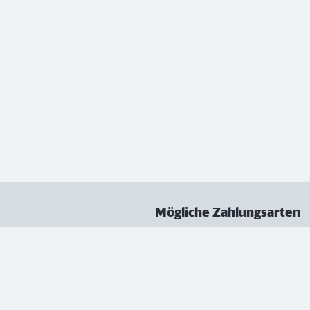
Mögliche Zahlungsarten
ungen
Datenschutz
Nutzungsbedingungen
Vertrag kündigen