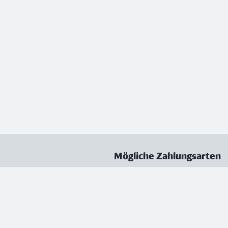
Mögliche Zahlungsarten
ungen
Datenschutz
Nutzungsbedingungen
Vertrag kündigen