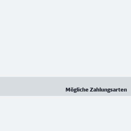
Mögliche Zahlungsarten
ungen
Datenschutz
Nutzungsbedingungen
Vertrag kündigen