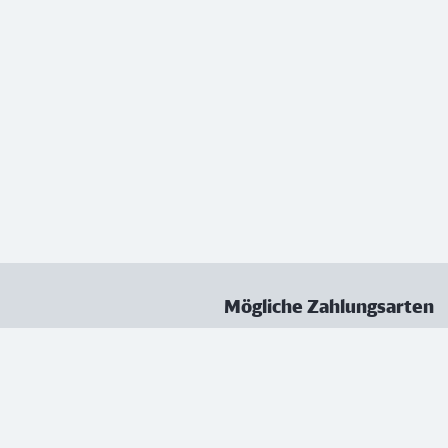
Mögliche Zahlungsarten
ungen
Datenschutz
Nutzungsbedingungen
Vertrag kündigen