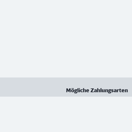
Mögliche Zahlungsarten
ungen
Datenschutz
Nutzungsbedingungen
Vertrag kündigen