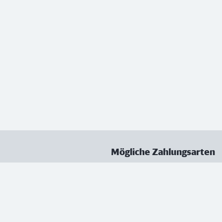
Mögliche Zahlungsarten
ungen
Datenschutz
Nutzungsbedingungen
Vertrag kündigen