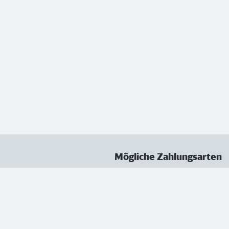
Mögliche Zahlungsarten
ungen
Datenschutz
Nutzungsbedingungen
Vertrag kündigen