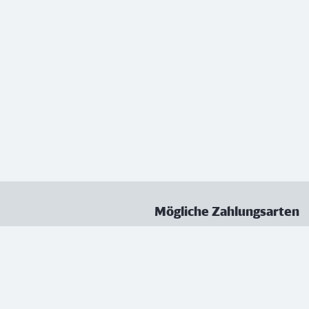
Mögliche Zahlungsarten
ungen
Datenschutz
Nutzungsbedingungen
Vertrag kündigen