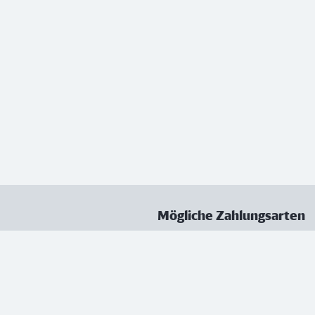
Mögliche Zahlungsarten
ungen
Datenschutz
Nutzungsbedingungen
Vertrag kündigen