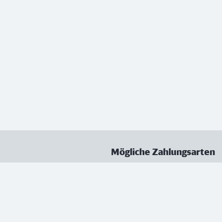
Mögliche Zahlungsarten
ungen
Datenschutz
Nutzungsbedingungen
Vertrag kündigen