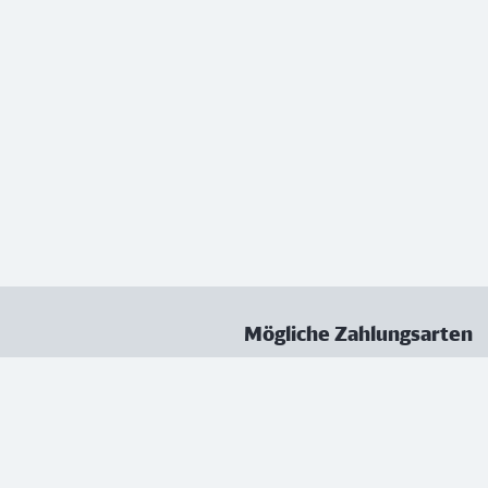
Mögliche Zahlungsarten
ungen
Datenschutz
Nutzungsbedingungen
Vertrag kündigen