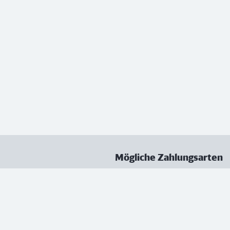
Mögliche Zahlungsarten
ungen
Datenschutz
Nutzungsbedingungen
Vertrag kündigen