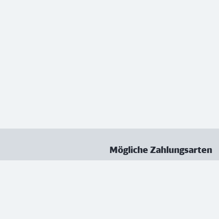
Mögliche Zahlungsarten
ungen
Datenschutz
Nutzungsbedingungen
Vertrag kündigen