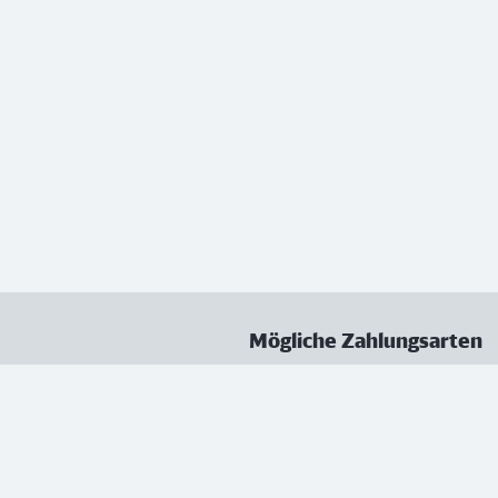
Mögliche Zahlungsarten
ungen
Datenschutz
Nutzungsbedingungen
Vertrag kündigen